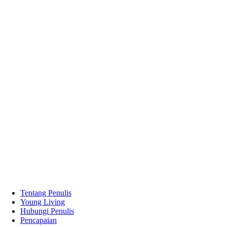
Tentang Penulis
Young Living
Hubungi Penulis
Pencapaian