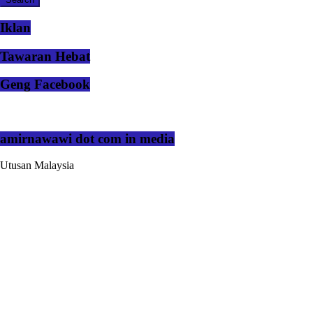
Iklan
Tawaran Hebat
Geng Facebook
amirnawawi dot com in media
Utusan Malaysia