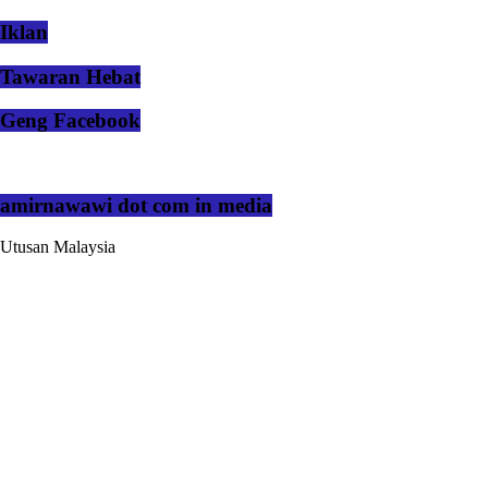
Iklan
Tawaran Hebat
Geng Facebook
amirnawawi dot com in media
Utusan Malaysia