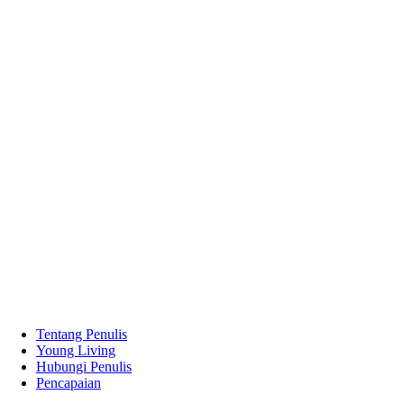
Tentang Penulis
Young Living
Hubungi Penulis
Pencapaian