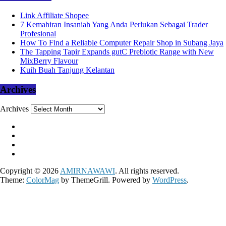
Link Affiliate Shopee
7 Kemahiran Insaniah Yang Anda Perlukan Sebagai Trader
Profesional
How To Find a Reliable Computer Repair Shop in Subang Jaya
The Tapping Tapir Expands gutC Prebiotic Range with New
MixBerry Flavour
Kuih Buah Tanjung Kelantan
Archives
Archives
Copyright © 2026
AMIRNAWAWI
. All rights reserved.
Theme:
ColorMag
by ThemeGrill. Powered by
WordPress
.