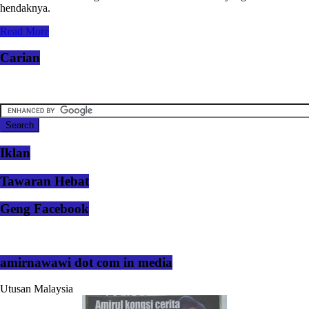
hendaknya.
Read More
Carian
Iklan
Tawaran Hebat
Geng Facebook
amirnawawi dot com in media
Utusan Malaysia