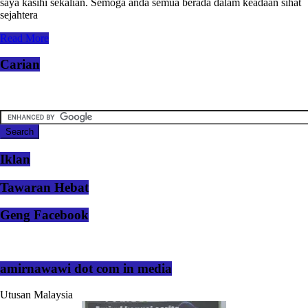
saya kasihi sekalian. Semoga anda semua berada dalam keadaan sihat
sejahtera
Read More
Carian
Iklan
Tawaran Hebat
Geng Facebook
amirnawawi dot com in media
Utusan Malaysia