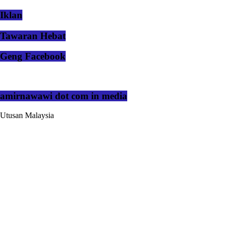
Iklan
Tawaran Hebat
Geng Facebook
amirnawawi dot com in media
Utusan Malaysia