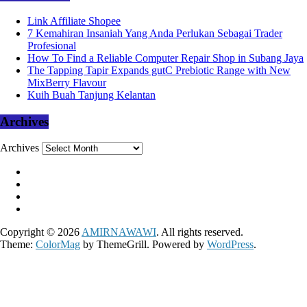
Link Affiliate Shopee
7 Kemahiran Insaniah Yang Anda Perlukan Sebagai Trader
Profesional
How To Find a Reliable Computer Repair Shop in Subang Jaya
The Tapping Tapir Expands gutC Prebiotic Range with New
MixBerry Flavour
Kuih Buah Tanjung Kelantan
Archives
Archives
Copyright © 2026
AMIRNAWAWI
. All rights reserved.
Theme:
ColorMag
by ThemeGrill. Powered by
WordPress
.