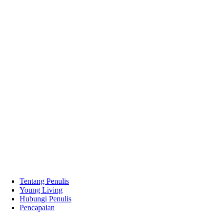
Tentang Penulis
Young Living
Hubungi Penulis
Pencapaian