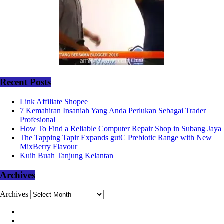
Recent Posts
Link Affiliate Shopee
7 Kemahiran Insaniah Yang Anda Perlukan Sebagai Trader
Profesional
How To Find a Reliable Computer Repair Shop in Subang Jaya
The Tapping Tapir Expands gutC Prebiotic Range with New
MixBerry Flavour
Kuih Buah Tanjung Kelantan
Archives
Archives