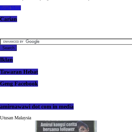
Read More
Carian
Iklan
Tawaran Hebat
Geng Facebook
amirnawawi dot com in media
Utusan Malaysia