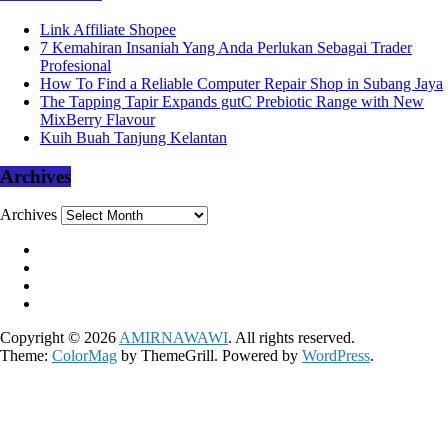
Link Affiliate Shopee
7 Kemahiran Insaniah Yang Anda Perlukan Sebagai Trader
Profesional
How To Find a Reliable Computer Repair Shop in Subang Jaya
The Tapping Tapir Expands gutC Prebiotic Range with New
MixBerry Flavour
Kuih Buah Tanjung Kelantan
Archives
Archives
Copyright © 2026
AMIRNAWAWI
. All rights reserved.
Theme:
ColorMag
by ThemeGrill. Powered by
WordPress
.