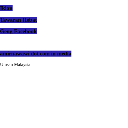
Iklan
Tawaran Hebat
Geng Facebook
amirnawawi dot com in media
Utusan Malaysia