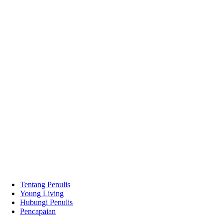
Tentang Penulis
Young Living
Hubungi Penulis
Pencapaian