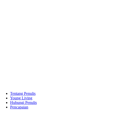
Tentang Penulis
Young Living
Hubungi Penulis
Pencapaian