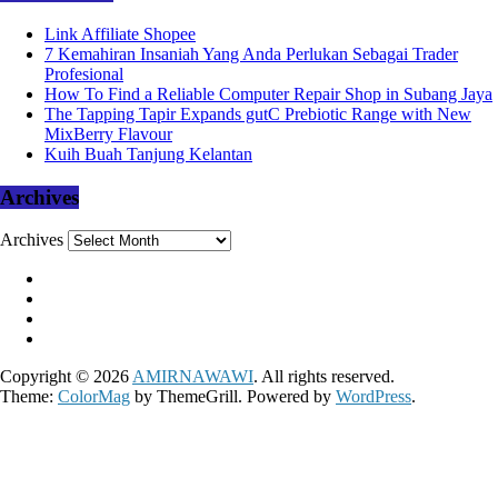
Link Affiliate Shopee
7 Kemahiran Insaniah Yang Anda Perlukan Sebagai Trader
Profesional
How To Find a Reliable Computer Repair Shop in Subang Jaya
The Tapping Tapir Expands gutC Prebiotic Range with New
MixBerry Flavour
Kuih Buah Tanjung Kelantan
Archives
Archives
Copyright © 2026
AMIRNAWAWI
. All rights reserved.
Theme:
ColorMag
by ThemeGrill. Powered by
WordPress
.