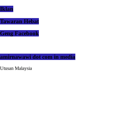
Iklan
Tawaran Hebat
Geng Facebook
amirnawawi dot com in media
Utusan Malaysia