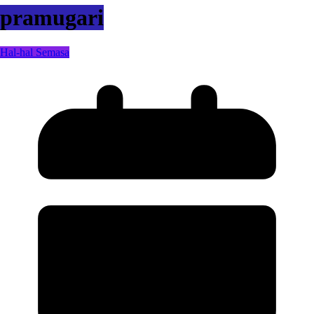
pramugari
Hal-hal Semasa