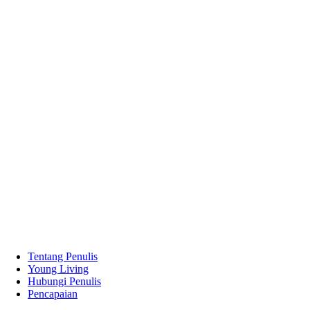
Tentang Penulis
Young Living
Hubungi Penulis
Pencapaian