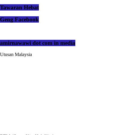
Tawaran Hebat
Geng Facebook
amirnawawi dot com in media
Utusan Malaysia