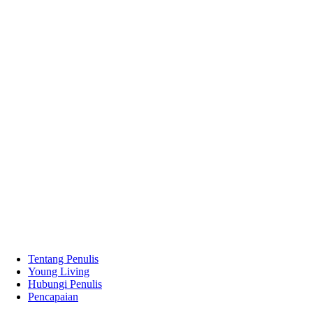
Tentang Penulis
Young Living
Hubungi Penulis
Pencapaian