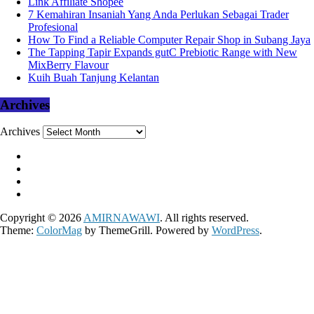
Link Affiliate Shopee
7 Kemahiran Insaniah Yang Anda Perlukan Sebagai Trader
Profesional
How To Find a Reliable Computer Repair Shop in Subang Jaya
The Tapping Tapir Expands gutC Prebiotic Range with New
MixBerry Flavour
Kuih Buah Tanjung Kelantan
Archives
Archives
Copyright © 2026
AMIRNAWAWI
. All rights reserved.
Theme:
ColorMag
by ThemeGrill. Powered by
WordPress
.