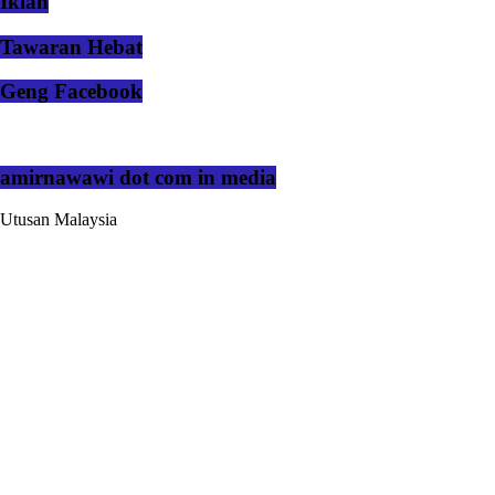
Iklan
Tawaran Hebat
Geng Facebook
amirnawawi dot com in media
Utusan Malaysia