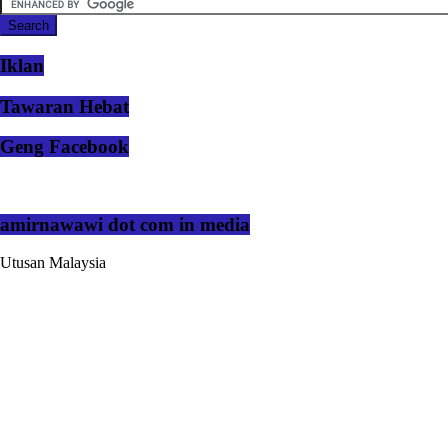
Iklan
Tawaran Hebat
Geng Facebook
amirnawawi dot com in media
Utusan Malaysia