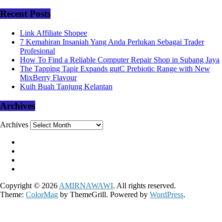
Recent Posts
Link Affiliate Shopee
7 Kemahiran Insaniah Yang Anda Perlukan Sebagai Trader
Profesional
How To Find a Reliable Computer Repair Shop in Subang Jaya
The Tapping Tapir Expands gutC Prebiotic Range with New
MixBerry Flavour
Kuih Buah Tanjung Kelantan
Archives
Archives
Copyright © 2026
AMIRNAWAWI
. All rights reserved.
Theme:
ColorMag
by ThemeGrill. Powered by
WordPress
.