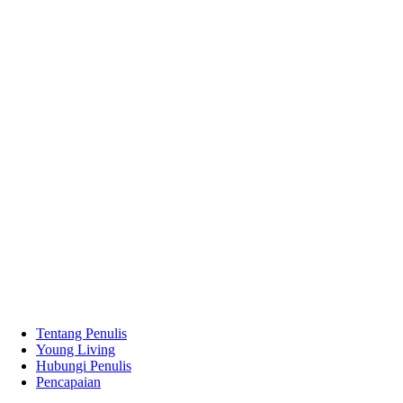
Tentang Penulis
Young Living
Hubungi Penulis
Pencapaian