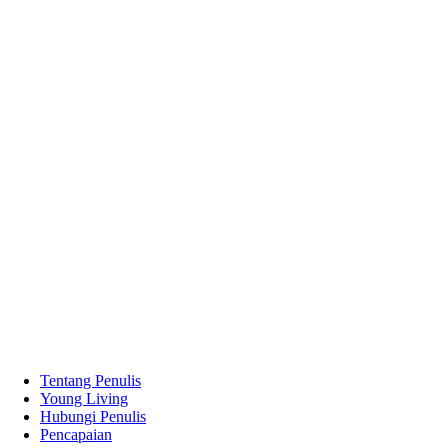
Tentang Penulis
Young Living
Hubungi Penulis
Pencapaian