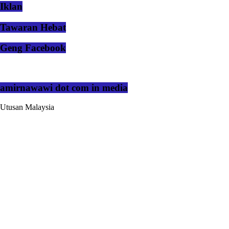
Iklan
Tawaran Hebat
Geng Facebook
amirnawawi dot com in media
Utusan Malaysia