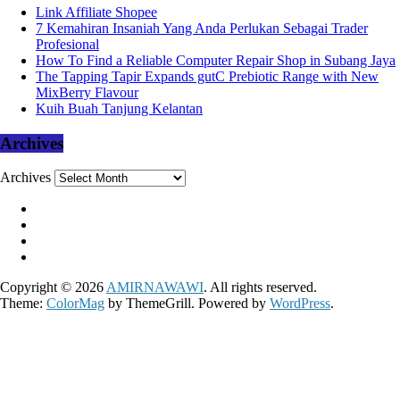
Link Affiliate Shopee
7 Kemahiran Insaniah Yang Anda Perlukan Sebagai Trader
Profesional
How To Find a Reliable Computer Repair Shop in Subang Jaya
The Tapping Tapir Expands gutC Prebiotic Range with New
MixBerry Flavour
Kuih Buah Tanjung Kelantan
Archives
Archives
Copyright © 2026
AMIRNAWAWI
. All rights reserved.
Theme:
ColorMag
by ThemeGrill. Powered by
WordPress
.