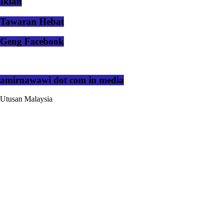
Iklan
Tawaran Hebat
Geng Facebook
amirnawawi dot com in media
Utusan Malaysia