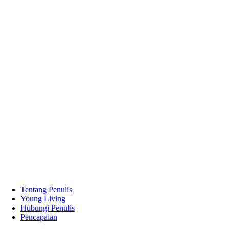
Tentang Penulis
Young Living
Hubungi Penulis
Pencapaian