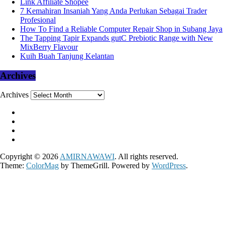
Link Affiliate Shopee
7 Kemahiran Insaniah Yang Anda Perlukan Sebagai Trader
Profesional
How To Find a Reliable Computer Repair Shop in Subang Jaya
The Tapping Tapir Expands gutC Prebiotic Range with New
MixBerry Flavour
Kuih Buah Tanjung Kelantan
Archives
Archives
Copyright © 2026
AMIRNAWAWI
. All rights reserved.
Theme:
ColorMag
by ThemeGrill. Powered by
WordPress
.