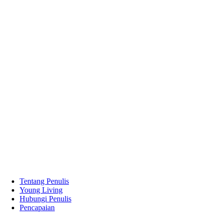
Tentang Penulis
Young Living
Hubungi Penulis
Pencapaian