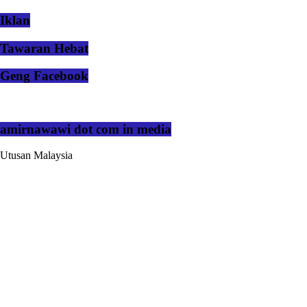
Iklan
Tawaran Hebat
Geng Facebook
amirnawawi dot com in media
Utusan Malaysia