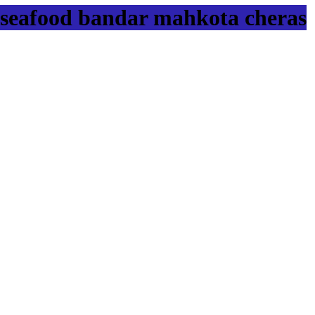
seafood bandar mahkota cheras