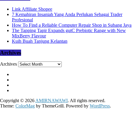
Link Affiliate Shopee
7 Kemahiran Insaniah Yang Anda Perlukan Sebagai Trader
Profesional
How To Find a Reliable Computer Repair Shop in Subang Jaya
The Tapping Tapir Expands gutC Prebiotic Range with New
MixBerry Flavour
Kuih Buah Tanjung Kelantan
Archives
Archives
Copyright © 2026
AMIRNAWAWI
. All rights reserved.
Theme:
ColorMag
by ThemeGrill. Powered by
WordPress
.