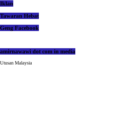
Iklan
Tawaran Hebat
Geng Facebook
amirnawawi dot com in media
Utusan Malaysia