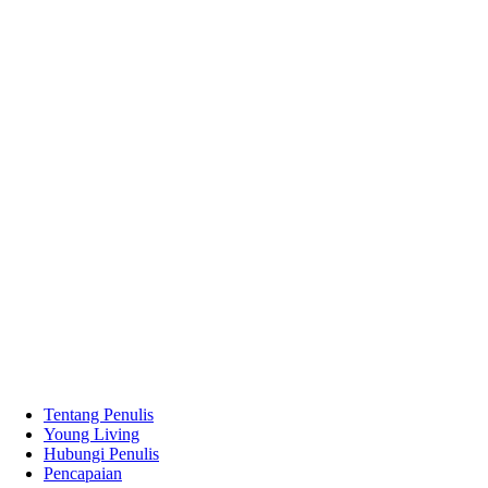
Tentang Penulis
Young Living
Hubungi Penulis
Pencapaian