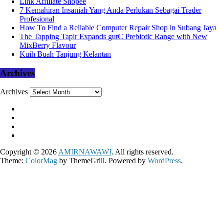
Link Affiliate Shopee
7 Kemahiran Insaniah Yang Anda Perlukan Sebagai Trader
Profesional
How To Find a Reliable Computer Repair Shop in Subang Jaya
The Tapping Tapir Expands gutC Prebiotic Range with New
MixBerry Flavour
Kuih Buah Tanjung Kelantan
Archives
Archives
Copyright © 2026
AMIRNAWAWI
. All rights reserved.
Theme:
ColorMag
by ThemeGrill. Powered by
WordPress
.