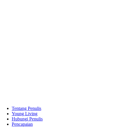
Tentang Penulis
Young Living
Hubungi Penulis
Pencapaian