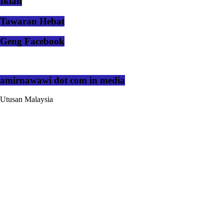
Iklan
Tawaran Hebat
Geng Facebook
amirnawawi dot com in media
Utusan Malaysia