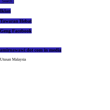
Iklan
Tawaran Hebat
Geng Facebook
amirnawawi dot com in media
Utusan Malaysia