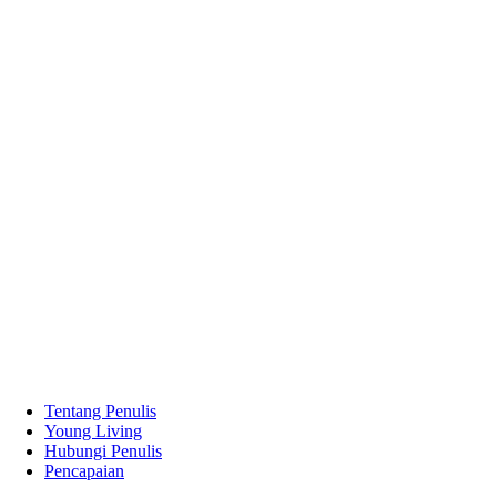
Tentang Penulis
Young Living
Hubungi Penulis
Pencapaian