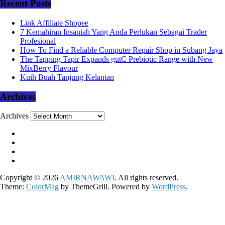
Recent Posts
Link Affiliate Shopee
7 Kemahiran Insaniah Yang Anda Perlukan Sebagai Trader
Profesional
How To Find a Reliable Computer Repair Shop in Subang Jaya
The Tapping Tapir Expands gutC Prebiotic Range with New
MixBerry Flavour
Kuih Buah Tanjung Kelantan
Archives
Archives
Copyright © 2026
AMIRNAWAWI
. All rights reserved.
Theme:
ColorMag
by ThemeGrill. Powered by
WordPress
.