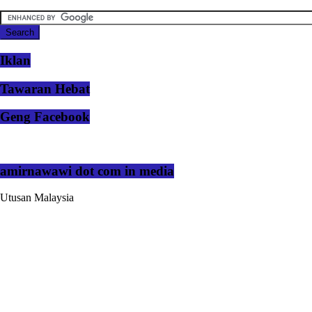
Iklan
Tawaran Hebat
Geng Facebook
amirnawawi dot com in media
Utusan Malaysia