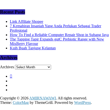
Recent Posts
Link Affiliate Shopee
7 Kemahiran Insaniah Yang Anda Perlukan Sebagai Trader
Profesional
How To Find a Reliable Computer Repair Shop in Subang Jaya
The Tapping Tapir Expands gutC Prebiotic Range with New
MixBerry Flavour
Kuih Buah Tanjung Kelantan
Archives
Archives
Copyright © 2026
AMIRNAWAWI
. All rights reserved.
Theme:
ColorMag
by ThemeGrill. Powered by
WordPress
.