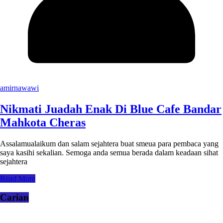
amirnawawi
Nikmati Juadah Enak Di Blue Cafe Bandar
Mahkota Cheras
Assalamualaikum dan salam sejahtera buat smeua para pembaca yang
saya kasihi sekalian. Semoga anda semua berada dalam keadaan sihat
sejahtera
Read More
Carian