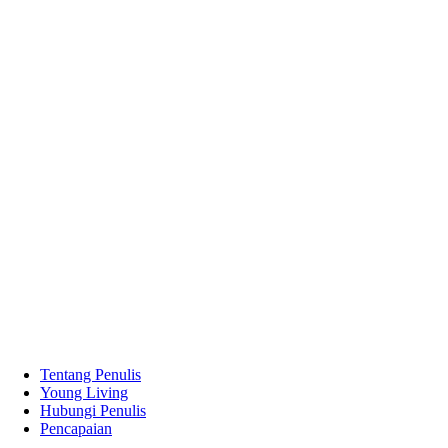
Tentang Penulis
Young Living
Hubungi Penulis
Pencapaian