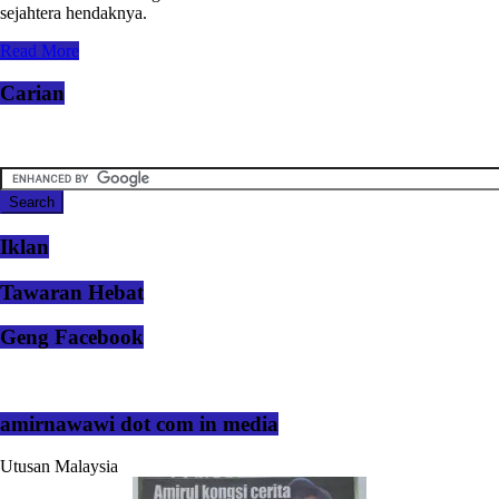
sejahtera hendaknya.
Read More
Carian
Iklan
Tawaran Hebat
Geng Facebook
amirnawawi dot com in media
Utusan Malaysia