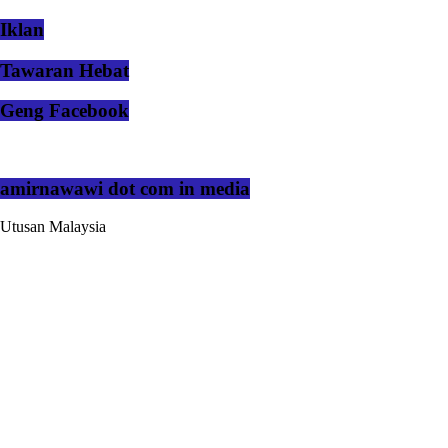
Iklan
Tawaran Hebat
Geng Facebook
amirnawawi dot com in media
Utusan Malaysia