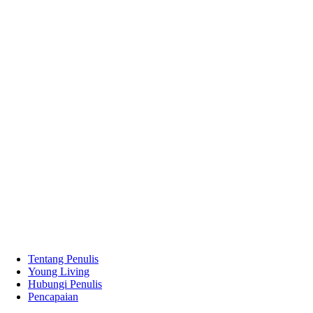
Tentang Penulis
Young Living
Hubungi Penulis
Pencapaian