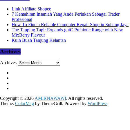
Link Affiliate Shopee
7 Kemahiran Insaniah Yang Anda Perlukan Sebagai Trader
Profesional
How To Find a Reliable Computer Repair Shop in Subang Jaya
The Tapping Tapir Expands gutC Prebiotic Range with New
MixBerry Flavour
Kuih Buah Tanjung Kelantan
Archives
Archives
Copyright © 2026
AMIRNAWAWI
. All rights reserved.
Theme:
ColorMag
by ThemeGrill. Powered by
WordPress
.