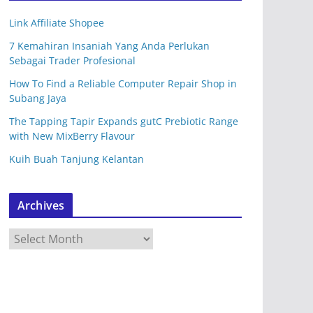
Link Affiliate Shopee
7 Kemahiran Insaniah Yang Anda Perlukan
Sebagai Trader Profesional
How To Find a Reliable Computer Repair Shop in
Subang Jaya
The Tapping Tapir Expands gutC Prebiotic Range
with New MixBerry Flavour
Kuih Buah Tanjung Kelantan
Archives
A
r
c
h
i