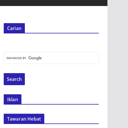
Carian
Iklan
Tawaran Hebat