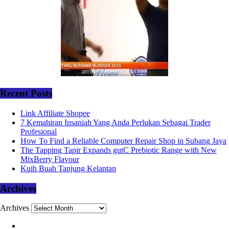
Recent Posts
Link Affiliate Shopee
7 Kemahiran Insaniah Yang Anda Perlukan Sebagai Trader
Profesional
How To Find a Reliable Computer Repair Shop in Subang Jaya
The Tapping Tapir Expands gutC Prebiotic Range with New
MixBerry Flavour
Kuih Buah Tanjung Kelantan
Archives
Archives