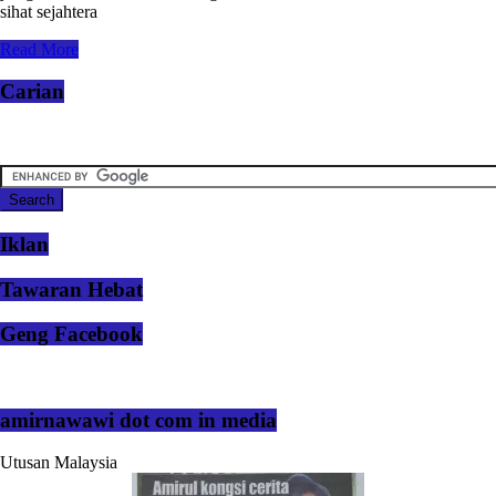
sihat sejahtera
Read More
Carian
Iklan
Tawaran Hebat
Geng Facebook
amirnawawi dot com in media
Utusan Malaysia