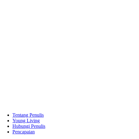
Tentang Penulis
Young Living
Hubungi Penulis
Pencapaian