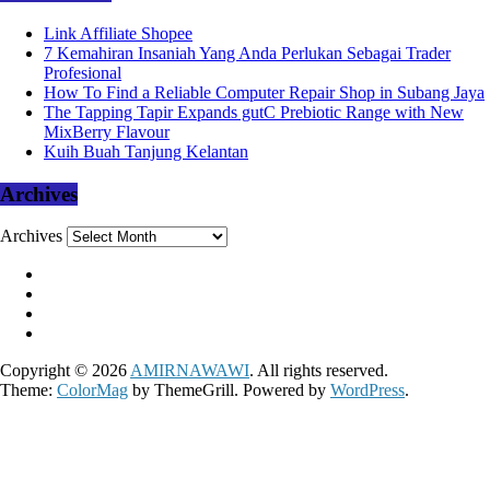
Link Affiliate Shopee
7 Kemahiran Insaniah Yang Anda Perlukan Sebagai Trader
Profesional
How To Find a Reliable Computer Repair Shop in Subang Jaya
The Tapping Tapir Expands gutC Prebiotic Range with New
MixBerry Flavour
Kuih Buah Tanjung Kelantan
Archives
Archives
Copyright © 2026
AMIRNAWAWI
. All rights reserved.
Theme:
ColorMag
by ThemeGrill. Powered by
WordPress
.