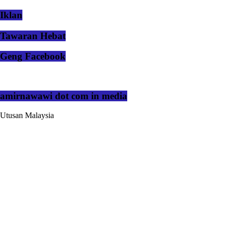
Iklan
Tawaran Hebat
Geng Facebook
amirnawawi dot com in media
Utusan Malaysia