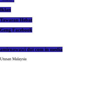
Iklan
Tawaran Hebat
Geng Facebook
amirnawawi dot com in media
Utusan Malaysia