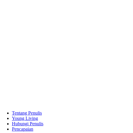
Tentang Penulis
Young Living
Hubungi Penulis
Pencapaian