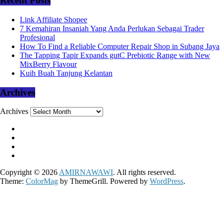
Recent Posts
Link Affiliate Shopee
7 Kemahiran Insaniah Yang Anda Perlukan Sebagai Trader
Profesional
How To Find a Reliable Computer Repair Shop in Subang Jaya
The Tapping Tapir Expands gutC Prebiotic Range with New
MixBerry Flavour
Kuih Buah Tanjung Kelantan
Archives
Archives
Copyright © 2026
AMIRNAWAWI
. All rights reserved.
Theme:
ColorMag
by ThemeGrill. Powered by
WordPress
.