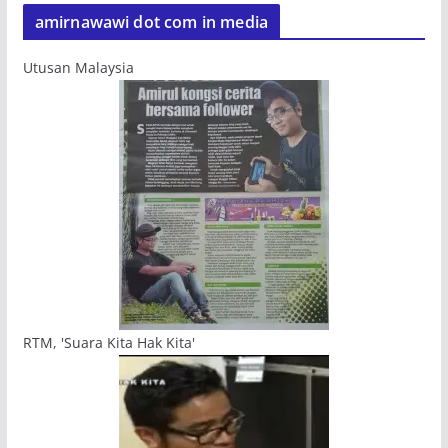
amirnawawi dot com in media
Utusan Malaysia
RTM, 'Suara Kita Hak Kita'