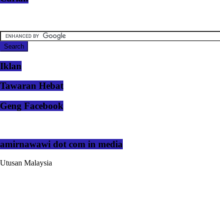
Iklan
Tawaran Hebat
Geng Facebook
amirnawawi dot com in media
Utusan Malaysia