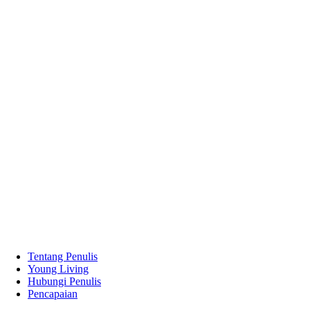
Tentang Penulis
Young Living
Hubungi Penulis
Pencapaian