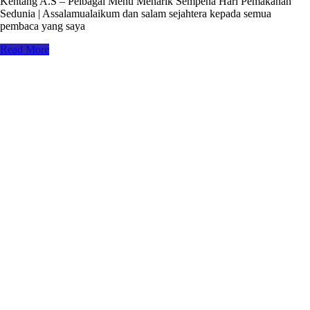
Kentang A.S – Pelbagai Menu Menarik Sempena Hari Pemakanan
Sedunia | Assalamualaikum dan salam sejahtera kepada semua
pembaca yang saya
Read More