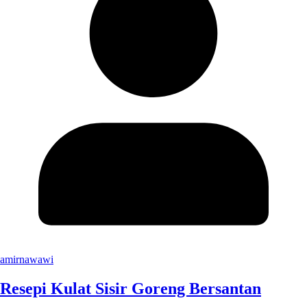
amirnawawi
Resepi Kulat Sisir Goreng Bersantan