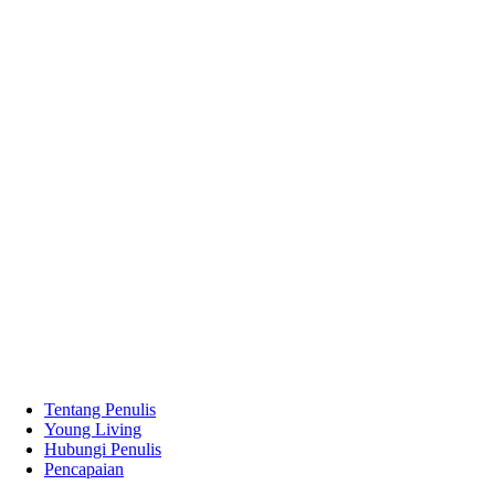
Tentang Penulis
Young Living
Hubungi Penulis
Pencapaian