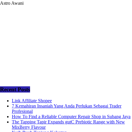
Astro Awani
Recent Posts
Link Affiliate Shopee
7 Kemahiran Insaniah Yang Anda Perlukan Sebagai Trader
Profesional
How To Find a Reliable Computer Repair Shop in Subang Jaya
The Tapping Tapir Expands gutC Prebiotic Range with New
MixBerry Flavour