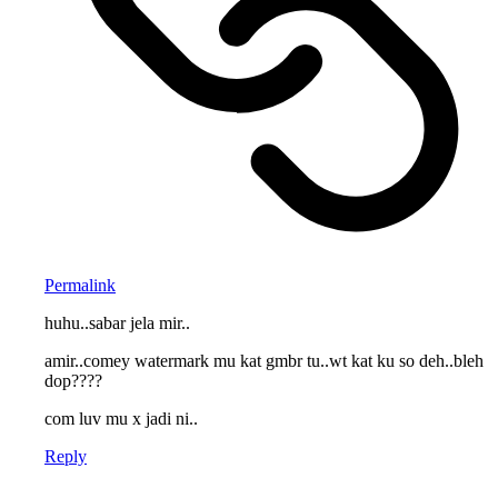
Permalink
huhu..sabar jela mir..
amir..comey watermark mu kat gmbr tu..wt kat ku so deh..bleh
dop????
com luv mu x jadi ni..
Reply