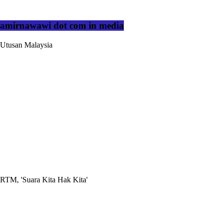
amirnawawi dot com in media
Utusan Malaysia
RTM, 'Suara Kita Hak Kita'