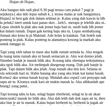
Hujan oh Hujan..
Aku bangun tido tadi pkul 9.30 pagi terasa cam pukul 7 pagi je
sejuknya.( aku tido lepas subuh k..). terasa malas je nak bangunnya.
Hujan2 ni best gak dok dalam selimut je. Kalau yang dah kawin tu blh
la peluk2 isteri untuk kasi panas sket…keh3.. merapu je lelebih aku ni..
Lepas xboleh la plak aku nak jemur baju hari ni. nasib baik blh jemur
kat dalam rumah. Dapat gak kering baju aku tu. Lepas sembahyang
Jumaat aku kena la pi Makmal. Ade kelas la katakan. Tak boleh nak
ponteng la plak. Kalau ponteng tu alamatnya kosong la markah aku
untuk minggu ni.
Tapi yang xleh tahan tu mase aku balik rumah semula tu. Aku tengok
la ruang tamu rumah aku ni basah semacam je. Aku wat donno jelah.
Slumber badak je masuk bilik aku. Korang tahu xbertapa terkejutnnya
aku tgok bilik aku. Air melimpah disegenap ruang. Dah jadi banjir la
plak. Tapi dalam bilik aku jelah. Atap rumah aku tiris kot. Selama ni
xla sekronik hari ni. Habis barang aku yang aku letak kat lantai basah.
Kertas2 aku semua basah kuyup. Mulalah aku cepat2 cari penyapu nak
sapu air tu. Kiranya xnak kasi air makin masuk la. Aku alihkanlah ape
brang2 yang patut..
Tapi korang tahu la kan, selagi hujan xberhenti, selagi tu la air akan
mencurah2 masuk ke bilik aku. Aku dah letih dah dok sapu air tu, then
aku biar je air tu masuk. Kalau hujan berhenti tu, berhenti la jugak air