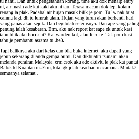
tu nanti. Dan untuk pengetahuan korang, time aku dok menaip entry
ni, air masih ade kat kaki aku ni tau. Terasa macam dok tepi kolam
renang la plak. Padahal air hujan masuk bilik je pom. Tu la. nak buat
camna lagi, dh tu lumrah alam. Hujan yang turun akan berhenti, hari
yang panas akan sejuk. Dan begitulah seterusnya. Dan ape yang paling
penting ialah kesabaran. Erm, aku nak report kat sape ek untuk kasi
tahu bilik aku bocor ni? Kat warden kot, atau felo ke. Tak pom kasi
tahu je pembantu asrama tu..he3.
Tapi baliknya aku dari kelas dan bila buka internet, aku dapati yang
jepun sekarang dilanda gempa bumi. Dan dikhuatiri tsunami akan
melanda perairan Malaysia. erm esok aku ade aktiviti la plak kat pantai
Balok kt Kuantan ni..Erm, kita tgk jelah keadaan macamana. Mintak2
semuanya selamat..