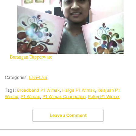
Barangan Tupperware
Categories:
Lain-Lain
Tags:
Broadband P1 Wimax
,
Harga P1 Wimax
,
Kelajuan P1
Wimax
,
P1 Wimax
,
P1 Wimax Connection
,
Pakej P1 Wimax
Leave a Comment