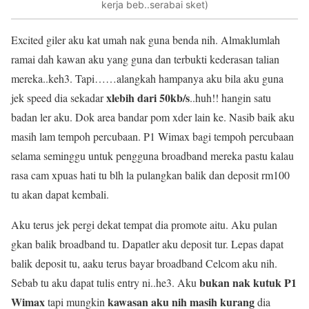
kerja beb..serabai sket)
Excited giler aku kat umah nak guna benda nih. Almaklumlah
ramai dah kawan aku yang guna dan terbukti kederasan talian
mereka..keh3. Tapi……alangkah hampanya aku bila aku guna
xlebih dari 50kb/s
jek speed dia sekadar
..huh!! hangin satu
badan ler aku. Dok area bandar pom xder lain ke. Nasib baik aku
masih lam tempoh percubaan. P1 Wimax bagi tempoh percubaan
selama seminggu untuk pengguna broadband mereka pastu kalau
rasa cam xpuas hati tu blh la pulangkan balik dan deposit rm100
tu akan dapat kembali.
Aku terus jek pergi dekat tempat dia promote aitu. Aku pulan
gkan balik broadband tu. Dapatler aku deposit tur. Lepas dapat
balik deposit tu, aaku terus bayar broadband Celcom aku nih.
bukan nak kutuk P1
Sebab tu aku dapat tulis entry ni..he3. Aku
Wimax
kawasan aku nih masih kurang
tapi mungkin
dia