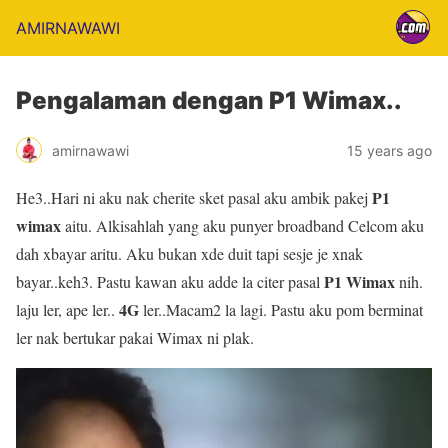
AMIRNAWAWI
Pengalaman dengan P1 Wimax..
amirnawawi
15 years ago
P1
He3..Hari ni aku nak cherite sket pasal aku ambik pakej
wimax
aitu. Alkisahlah yang aku punyer broadband Celcom aku
dah xbayar aritu. Aku bukan xde duit tapi sesje je xnak
P1 Wimax
bayar..keh3. Pastu kawan aku adde la citer pasal
nih.
4G
laju ler, ape ler..
ler..Macam2 la lagi. Pastu aku pom berminat
ler nak bertukar pakai Wimax ni plak.