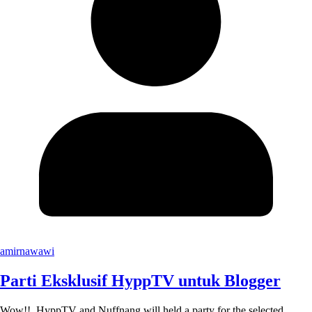
amirnawawi
Parti Eksklusif HyppTV untuk Blogger
Wow!! HyppTV and Nuffnang will held a party for the selected