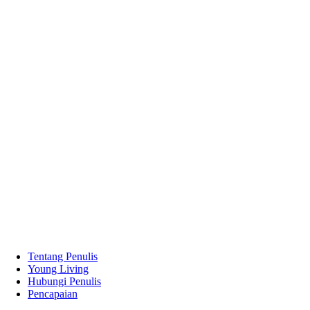
Tentang Penulis
Young Living
Hubungi Penulis
Pencapaian