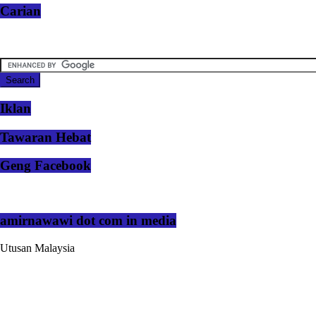
Carian
Iklan
Tawaran Hebat
Geng Facebook
amirnawawi dot com in media
Utusan Malaysia