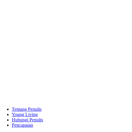
Tentang Penulis
Young Living
Hubungi Penulis
Pencapaian