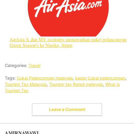
AirAsia X dan MY ecolodge menawarkan pakej pelancongan
Green Season’s ke Niseko, Jepun
Categories:
Travel
Tags:
Cukai Pelancongan malaysia
,
kadar Cukai pelancongan
,
Tourism Tax Malaysia
,
Tourism tax Rated malaysia
,
What is
Tourism Tax
Leave a Comment
AMIRNAWAWI