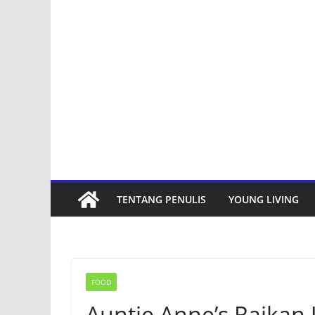
TENTANG PENULIS
YOUNG LIVING
FOOD
Auntie Anne’s Raikan