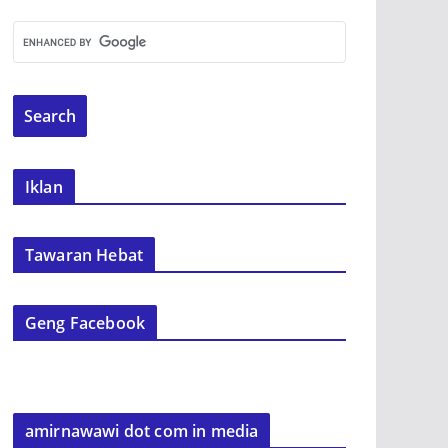
Iklan
Tawaran Hebat
Geng Facebook
amirnawawi dot com in media