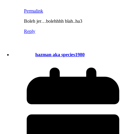
Permalink
Boleh jer…bolehhhh blah..ha3
Reply
hazman aka species1980