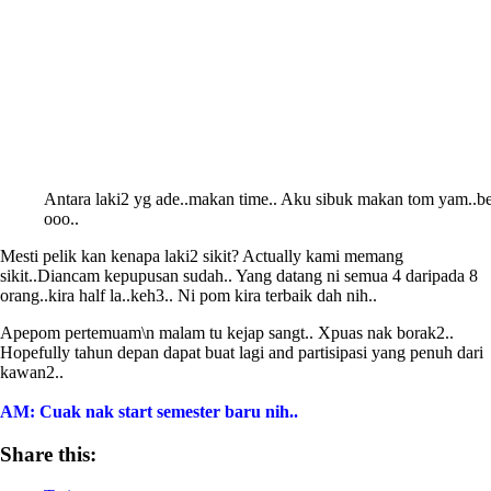
Antara laki2 yg ade..makan time.. Aku sibuk makan tom yam..be
ooo..
Mesti pelik kan kenapa laki2 sikit? Actually kami memang
sikit..Diancam kepupusan sudah.. Yang datang ni semua 4 daripada 8
orang..kira half la..keh3.. Ni pom kira terbaik dah nih..
Apepom pertemuam\n malam tu kejap sangt.. Xpuas nak borak2..
Hopefully tahun depan dapat buat lagi and partisipasi yang penuh dari
kawan2..
AM: Cuak nak start semester baru nih..
Share this: