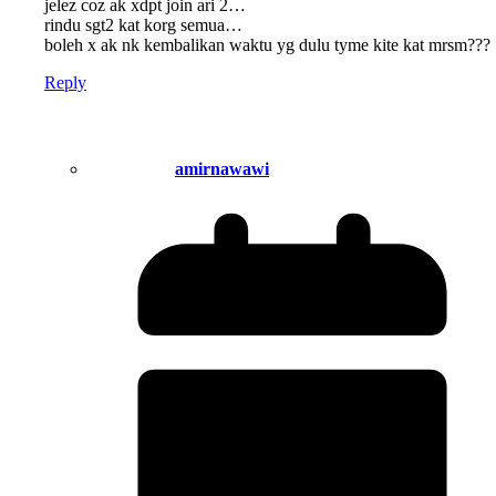
jelez coz ak xdpt join ari 2…
rindu sgt2 kat korg semua…
boleh x ak nk kembalikan waktu yg dulu tyme kite kat mrsm???
Reply
amirnawawi