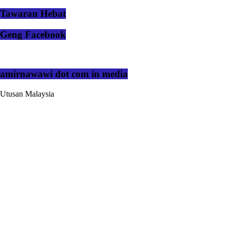
Tawaran Hebat
Geng Facebook
amirnawawi dot com in media
Utusan Malaysia