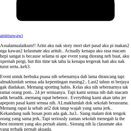
amirnawawi
Assalamualaikum!! Arini aku nak story mori sket pasal aku pi makan2
nga kawan2 kelasmate aku arituh.. Actually kenapa aku rasa macam
hepi sangat is because selama ni ape event yang diorang neh buat, aku
xpernah pergi, but this time tak tahu la kenapa tergerak hati aku nak
turut serta..keh3.
Event untuk berbuka puasa nih sebenarnya dah lama dirancang tapi
almaklumlah semua ada kepentingan masing2.. Last2 tahun ni berjaya
gak diadakan. Memang sporting habis. Kelas aku nih sebernarnya tak
ramai orang pom.. 24 jer semuanya. Tapi kami semua nih dah macam
adik beradik..memang rapat bebenor.. Everything kami akan tahu jer
apepom pasal kami semua nih. ALmaklumlah dok sekolah berasrama.
Memang rapat la sebab ari2 duk tatap wajah yang sama jerk..
Kekandang naik bosan pom ada gak..ha3.. Siang malam dok tengok
orang yang sama jerk..Tapi seriously zaman sekolah menegah la the
best moment yang aku pernah alami.. Siorang nih la classmate aku
yang terbaik pernah akuada.