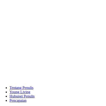
Tentang Penulis
Young Living
Hubungi Penulis
Pencapaian