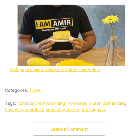
Sedapnya Cheese Cake dari Cat & The Fiddle
Categories:
Travel
Tags:
homestay lembah klang
,
homestay murah damansara
,
homestay murah kl
,
homestay murah petaling jaya
Leave a Comment