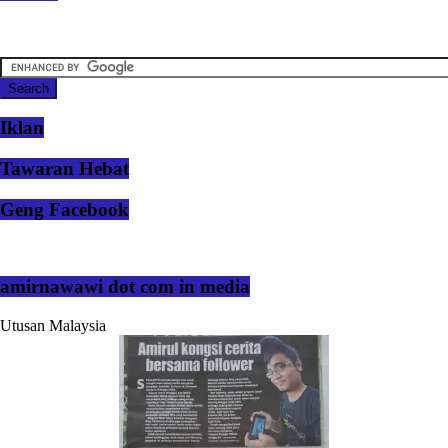
Iklan
Tawaran Hebat
Geng Facebook
amirnawawi dot com in media
Utusan Malaysia