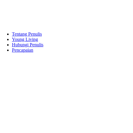
Tentang Penulis
Young Living
Hubungi Penulis
Pencapaian