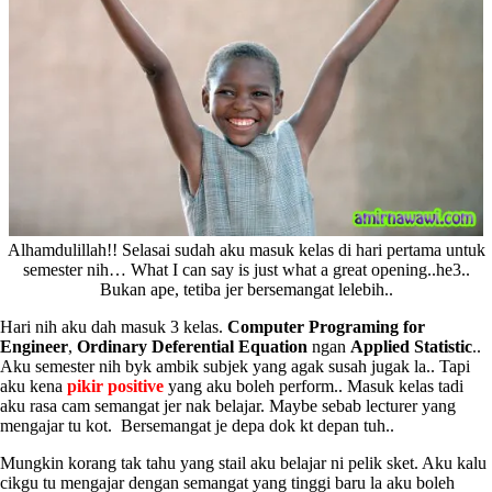
Alhamdulillah!! Selasai sudah aku masuk kelas di hari pertama untuk
semester nih… What I can say is just what a great opening..he3..
Bukan ape, tetiba jer bersemangat lelebih..
Hari nih aku dah masuk 3 kelas.
Computer Programing for
Engineer
,
Ordinary Deferential Equation
ngan
Applied Statistic
..
Aku semester nih byk ambik subjek yang agak susah jugak la.. Tapi
aku kena
pikir positive
yang aku boleh perform.. Masuk kelas tadi
aku rasa cam semangat jer nak belajar. Maybe sebab lecturer yang
mengajar tu kot. Bersemangat je depa dok kt depan tuh..
Mungkin korang tak tahu yang stail aku belajar ni pelik sket. Aku kalu
cikgu tu mengajar dengan semangat yang tinggi baru la aku boleh