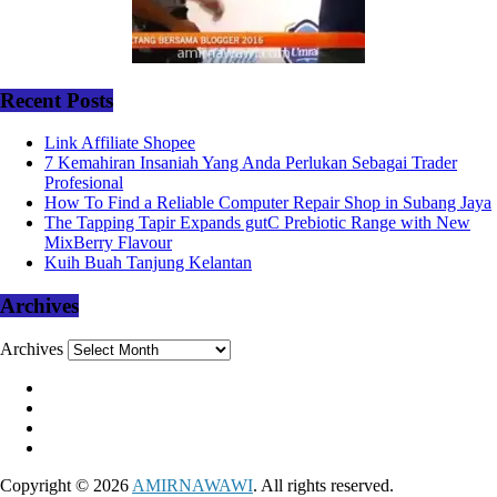
Recent Posts
Link Affiliate Shopee
7 Kemahiran Insaniah Yang Anda Perlukan Sebagai Trader
Profesional
How To Find a Reliable Computer Repair Shop in Subang Jaya
The Tapping Tapir Expands gutC Prebiotic Range with New
MixBerry Flavour
Kuih Buah Tanjung Kelantan
Archives
Archives
Copyright © 2026
AMIRNAWAWI
. All rights reserved.