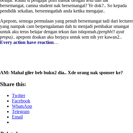
belajar. Kalau si pengajar pom masuk dengan lesu dan tak
bersemangat, camna student nak bersemangat? Ye dok?.. So kepada
pendidik sekalian, bersemngatlah anda ketika mengajar..
Apepom, semoga permulaan yang penuh bersemangat tadi dari lecturer
yang nampak cam berpengalaman dah tu menjadi pembakar smangat
untuk aku terus belajar dengan tekun dan istiqomah.
(perghh!! ayat
propa)
.. apepom doakan aku berjaya untuk sem nih yer kawan2..
Every action have reaction
…
AM: Mahal giler beb buku2 dia.. Xde orang nak sponser ke?
Share this:
Twitter
Facebook
WhatsApp
Telegram
Email