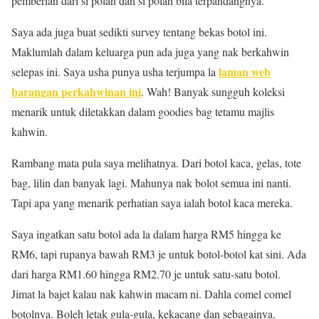
pemberian dari si polan dan si polan bila terpandangnya.
Saya ada juga buat sedikti survey tentang bekas botol ini.
Maklumlah dalam keluarga pun ada juga yang nak berkahwin
laman web
selepas ini. Saya usha punya usha terjumpa la
barangan perkahwinan ini
. Wah! Banyak sungguh koleksi
menarik untuk diletakkan dalam goodies bag tetamu majlis
kahwin.
Rambang mata pula saya melihatnya. Dari botol kaca, gelas, tote
bag, lilin dan banyak lagi. Mahunya nak bolot semua ini nanti.
Tapi apa yang menarik perhatian saya ialah botol kaca mereka.
Saya ingatkan satu botol ada la dalam harga RM5 hingga ke
RM6, tapi rupanya bawah RM3 je untuk botol-botol kat sini. Ada
dari harga RM1.60 hingga RM2.70 je untuk satu-satu botol.
Jimat la bajet kalau nak kahwin macam ni. Dahla comel comel
botolnya. Boleh letak gula-gula, kekacang dan sebagainya.