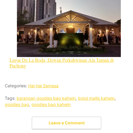
Lugar De La Boda, Dewan Perkahwinan Ala Taman di
Puchong
Categories:
Hal-hal Semasa
Tags:
barangan goodies bag kahwin
,
botol majlis kahwin
,
goodies bag
,
goodies bag kahwin
Leave a Comment