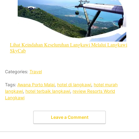
Lihat Keindahan Keseluruhan Langkawi Melalui Langkawi
SkyCab
Categories:
Travel
Tags:
Awana Porto Malai
,
hotel di langkawi
,
hotel murah
langkawi
,
hotel terbaik langkawi
,
review Resorts World
Langkawi
Leave a Comment